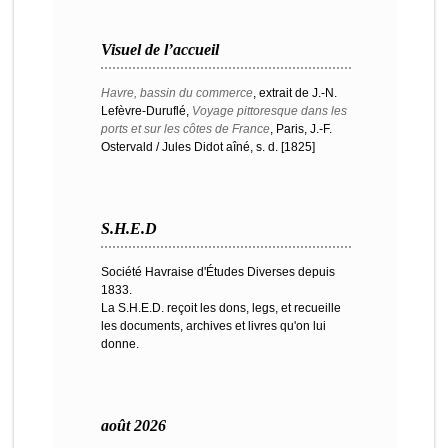
Visuel de l’accueil
Havre, bassin du commerce
, extrait de J.-N.
Lefèvre-Duruflé,
Voyage pittoresque dans les
ports et sur les côtes de France
, Paris, J.-F.
Ostervald / Jules Didot aîné, s. d. [1825]
S.H.E.D
Société Havraise d'Études Diverses depuis
1833.
La S.H.E.D. reçoit les dons, legs, et recueille
les documents, archives et livres qu'on lui
donne.
août 2026