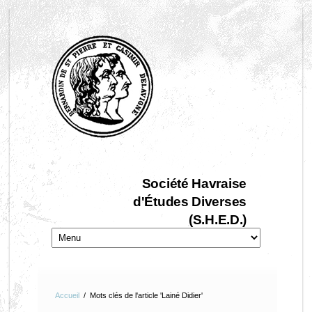
Société Havraise
d'Études Diverses
(S.H.E.D.)
Accueil
/
Mots clés de l'article 'Lainé Didier'