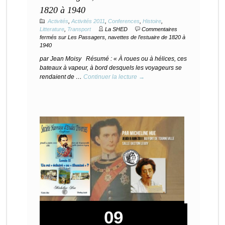
1820 à 1940
Activités
,
Activités 2011
,
Conferences
,
Histoire
,
Litterature
,
Transport
La SHED
Commentaires
fermés
sur Les Passagers, navettes de l’estuaire de 1820 à
1940
par Jean Moisy Résumé : « À roues ou à hélices, ces
bateaux à vapeur, à bord desquels les voyageurs se
rendaient de …
Continuer la lecture →
09