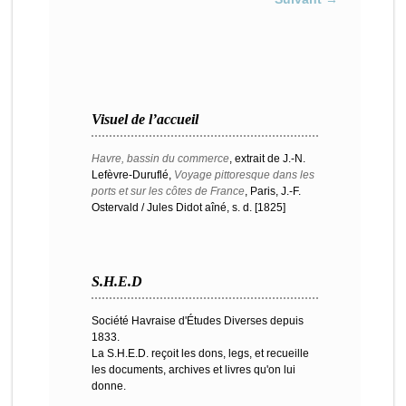
Visuel de l’accueil
Havre, bassin du commerce
, extrait de J.-N.
Lefèvre-Duruflé,
Voyage pittoresque dans les
ports et sur les côtes de France
, Paris, J.-F.
Ostervald / Jules Didot aîné, s. d. [1825]
S.H.E.D
Société Havraise d'Études Diverses depuis
1833.
La S.H.E.D. reçoit les dons, legs, et recueille
les documents, archives et livres qu'on lui
donne.