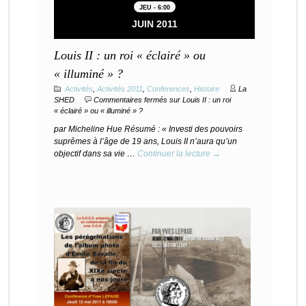
JEU - 6:00
JUIN 2011
Louis II : un roi « éclairé » ou
« illuminé » ?
Activités
,
Activités 2011
,
Conferences
,
Histoire
La
SHED
Commentaires fermés
sur Louis II : un roi
« éclairé » ou « illuminé » ?
par Micheline Hue Résumé : « Investi des pouvoirs
suprêmes à l’âge de 19 ans, Louis II n’aura qu’un
objectif dans sa vie …
Continuer la lecture →