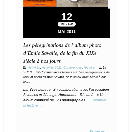
12
JEU - 6:00
MAI 2011
Les pérégrinations de l’album photo
d’Émile Savalle, de la fin du XIXe
siècle à nos jours
Activités
,
Activités 2011
,
Conferences
,
Histoire
La
SHED
Commentaires fermés
sur Les pérégrinations de
l’album photo d’Émile Savalle, de la fin du XIXe siècle à nos
jours
par Yves Lepage En collaboration avec l’association
Sciences et Géologie Normandes : Résumé : » Un
album composé de 173 photographies …
Continuer
la lecture →
Suivant →