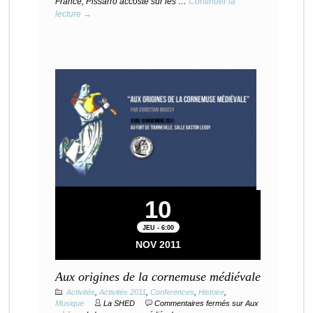
France, Pissarro accoste sur les …
Continuer la
lecture →
10
JEU - 6:00
NOV 2011
Aux origines de la cornemuse médiévale
Activités
,
Activités 2011
,
Conferences
,
Histoire
,
Musique
La SHED
Commentaires fermés
sur Aux