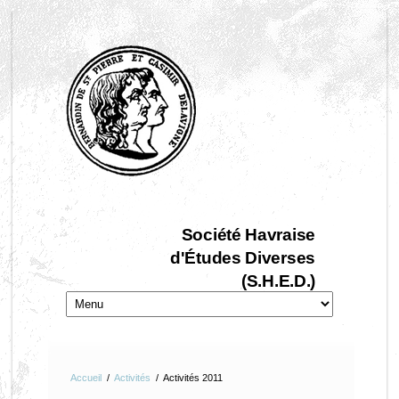
Société Havraise
d'Études Diverses
(S.H.E.D.)
Accueil
/
Activités
/
Activités 2011