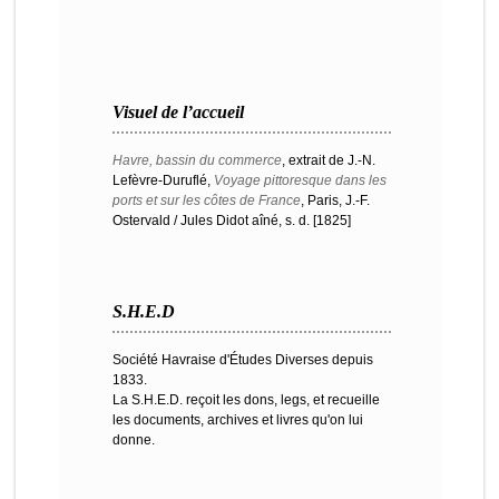
Visuel de l’accueil
Havre, bassin du commerce
, extrait de J.-N.
Lefèvre-Duruflé,
Voyage pittoresque dans les
ports et sur les côtes de France
, Paris, J.-F.
Ostervald / Jules Didot aîné, s. d. [1825]
S.H.E.D
Société Havraise d'Études Diverses depuis
1833.
La S.H.E.D. reçoit les dons, legs, et recueille
les documents, archives et livres qu'on lui
donne.