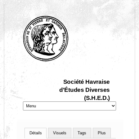
Société Havraise
d'Études Diverses
(S.H.E.D.)
Détails
Visuels
Tags
Plus