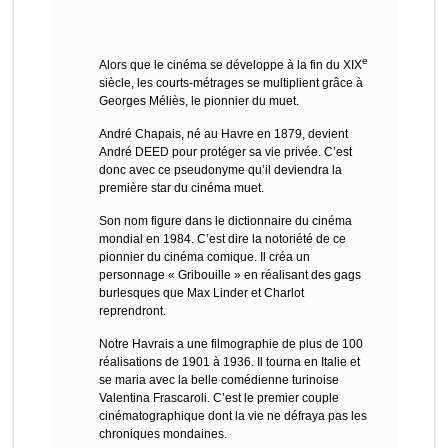
e
Alors que le cinéma se développe à la fin du XIX
siècle, les courts-métrages se multiplient grâce à
Georges Méliès, le pionnier du muet.
André Chapais, né au Havre en 1879, devient
André DEED pour protéger sa vie privée. C’est
donc avec ce pseudonyme qu’il deviendra la
première star du cinéma muet.
Son nom figure dans le dictionnaire du cinéma
mondial en 1984. C’est dire la notoriété de ce
pionnier du cinéma comique. Il créa un
personnage « Gribouille » en réalisant des gags
burlesques que Max Linder et Charlot
reprendront.
Notre Havrais a une filmographie de plus de 100
réalisations de 1901 à 1936. Il tourna en Italie et
se maria avec la belle comédienne turinoise
Valentina Frascaroli. C’est le premier couple
cinématographique dont la vie ne défraya pas les
chroniques mondaines.