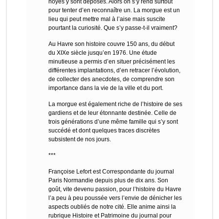
noyés y sont déposés. Alors on s’y rend surtout
pour tenter d’en reconnaître un. La morgue est un
lieu qui peut mettre mal à l’aise mais suscite
pourtant la curiosité. Que s’y passe-t-il vraiment?
Au Havre son histoire couvre 150 ans, du début
du XIXe siècle jusqu’en 1976. Une étude
minutieuse a permis d’en situer précisément les
différentes implantations, d’en retracer l’évolution,
de collecter des anecdotes, de comprendre son
importance dans la vie de la ville et du port.
La morgue est également riche de l’histoire de ses
gardiens et de leur étonnante destinée. Celle de
trois générations d’une même famille qui s’y sont
succédé et dont quelques traces discrètes
subsistent de nos jours.
***
Françoise Lefort est Correspondante du journal
Paris Normandie depuis plus de dix ans. Son
goût, vite devenu passion, pour l’histoire du Havre
l’a peu à peu poussée vers l’envie de dénicher les
aspects oubliés de notre cité. Elle anime ainsi la
rubrique Histoire et Patrimoine du journal pour