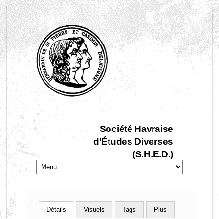
Société Havraise
d'Études Diverses
(S.H.E.D.)
Détails
Visuels
Tags
Plus