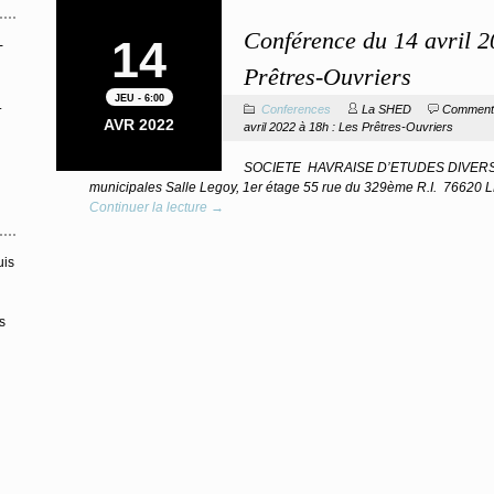
Conférence du 14 avril 2
14
-
Prêtres-Ouvriers
JEU - 6:00
.
Conferences
La SHED
Commenta
AVR 2022
avril 2022 à 18h : Les Prêtres-Ouvriers
SOCIETE HAVRAISE D’ETUDES DIVERSES 
municipales Salle Legoy, 1er étage 55 rue du 329ème R.I. 7662
Continuer la lecture →
uis
s