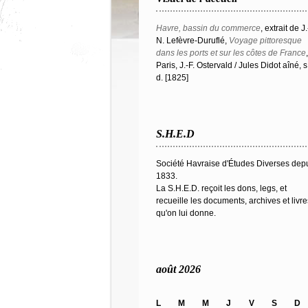
Havre, bassin du commerce
, extrait de J.
N. Lefèvre-Duruflé,
Voyage pittoresque
dans les ports et sur les côtes de France
,
Paris, J.-F. Ostervald / Jules Didot aîné, s
d. [1825]
S.H.E.D
Société Havraise d'Études Diverses dep
1833.
La S.H.E.D. reçoit les dons, legs, et
recueille les documents, archives et livre
qu'on lui donne.
août 2026
L
M
M
J
V
S
D