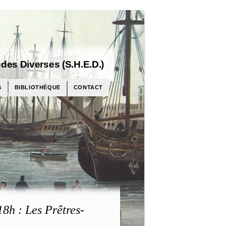
des Diverses (S.H.E.D.)
S
BIBLIOTHÈQUE
CONTACT
8h : Les Prêtres-