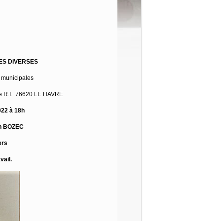
ES DIVERSES
s municipales
me R.I. 76620 LE HAVRE
022 à 18h
in BOZEC
ers
vail.