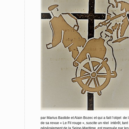
par Marius Bastide et Alain Bozec et qui a fait l’objet de
de sa revue « Le Fil rouge », suscite un réel intérêt, tant 
généralement de la Seine-Maritime, est marquée par les lu