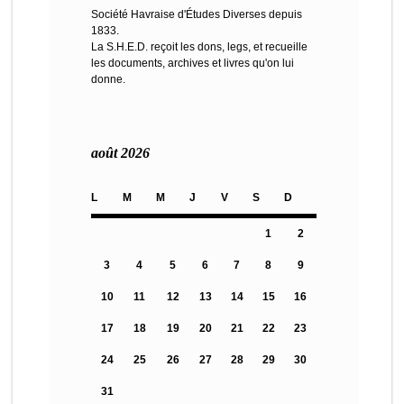
Société Havraise d'Études Diverses depuis
1833.
La S.H.E.D. reçoit les dons, legs, et recueille
les documents, archives et livres qu'on lui
donne.
août 2026
L
M
M
J
V
S
D
1
2
3
4
5
6
7
8
9
10
11
12
13
14
15
16
17
18
19
20
21
22
23
24
25
26
27
28
29
30
31