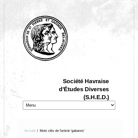
Société Havraise
d'Études Diverses
(S.H.E.D.)
Accueil
/
Mots clés de l'article 'gabares'