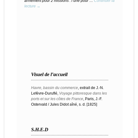
armement pour 2 missions : l’une pour …
Continuer la
lecture →
Visuel de l’accueil
Havre, bassin du commerce
, extrait de J.-N.
Lefèvre-Duruflé,
Voyage pittoresque dans les
ports et sur les côtes de France
, Paris, J.-F.
Ostervald / Jules Didot aîné, s. d. [1825]
S.H.E.D