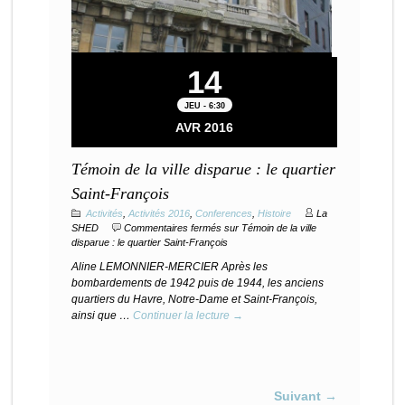
14
JEU - 6:30
AVR 2016
Témoin de la ville disparue : le quartier
Saint-François
Activités
,
Activités 2016
,
Conferences
,
Histoire
La
SHED
Commentaires fermés
sur Témoin de la ville
disparue : le quartier Saint-François
Aline LEMONNIER-MERCIER Après les
bombardements de 1942 puis de 1944, les anciens
quartiers du Havre, Notre-Dame et Saint-François,
ainsi que …
Continuer la lecture →
Suivant →