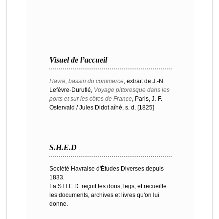
Visuel de l’accueil
Havre, bassin du commerce
, extrait de J.-N.
Lefèvre-Duruflé,
Voyage pittoresque dans les
ports et sur les côtes de France
, Paris, J.-F.
Ostervald / Jules Didot aîné, s. d. [1825]
S.H.E.D
Société Havraise d'Études Diverses depuis
1833.
La S.H.E.D. reçoit les dons, legs, et recueille
les documents, archives et livres qu'on lui
donne.