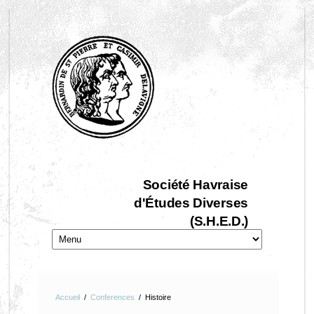
Société Havraise
d'Études Diverses
(S.H.E.D.)
Accueil
/
Conferences
/
Histoire