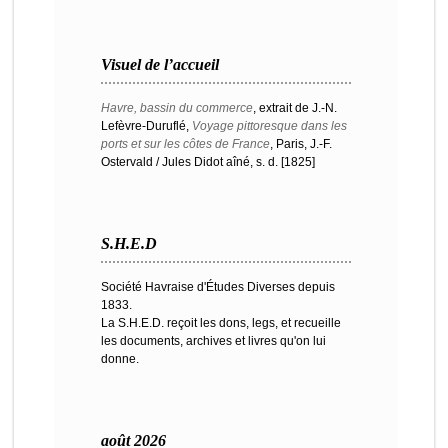
Visuel de l’accueil
Havre, bassin du commerce
, extrait de J.-N.
Lefèvre-Duruflé,
Voyage pittoresque dans les
ports et sur les côtes de France
, Paris, J.-F.
Ostervald / Jules Didot aîné, s. d. [1825]
S.H.E.D
Société Havraise d'Études Diverses depuis
1833.
La S.H.E.D. reçoit les dons, legs, et recueille
les documents, archives et livres qu'on lui
donne.
août 2026