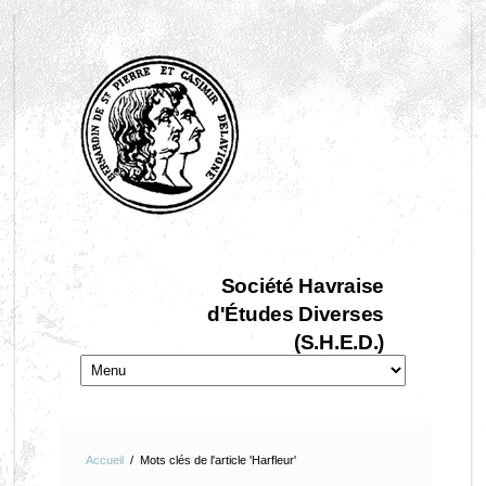
Société Havraise
d'Études Diverses
(S.H.E.D.)
Accueil
/
Mots clés de l'article 'Harfleur'