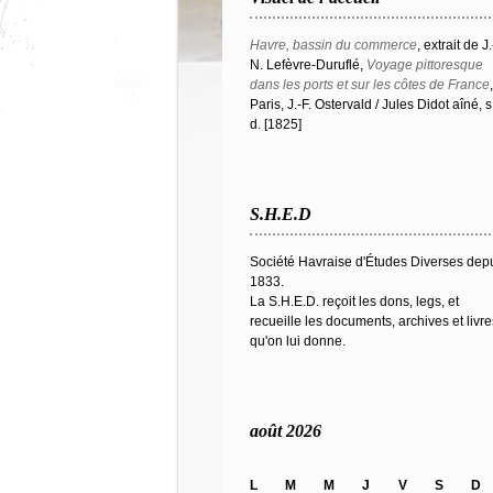
Havre, bassin du commerce
, extrait de J.
N. Lefèvre-Duruflé,
Voyage pittoresque
dans les ports et sur les côtes de France
,
Paris, J.-F. Ostervald / Jules Didot aîné, s
d. [1825]
S.H.E.D
Société Havraise d'Études Diverses dep
1833.
La S.H.E.D. reçoit les dons, legs, et
recueille les documents, archives et livre
qu'on lui donne.
août 2026
L
M
M
J
V
S
D