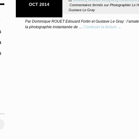
OCT 2014
Commentaires fermés
sur Photographier Le H
Gustave Le Gray
2
9
Par Dominique ROUET Edouard Fortin et Gustave Le Gray : l’amateu
la photographie instantanée de …
Continuer la lecture →
6
3
0