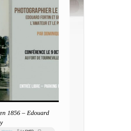
 en 1856 – Edouard
ay
,
Histoire
La SHED