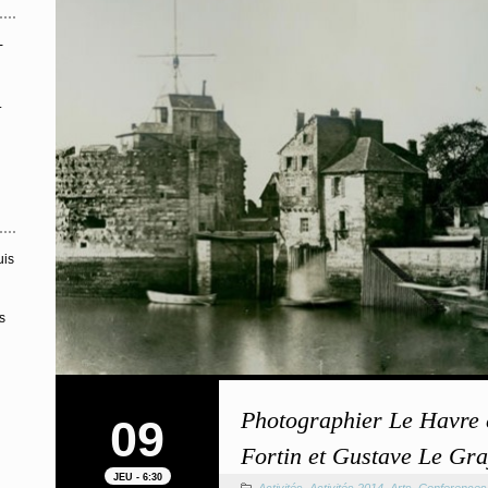
-
.
uis
s
Photographier Le Havre
09
Fortin et Gustave Le Gr
JEU - 6:30
Activités
,
Activités 2014
,
Arts
,
Conferences