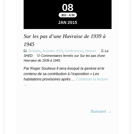
08
JEU - 6:30
JAN 2015
Sur les pas d’une Havraise de 1939 à
1945
Activités
,
Activités 2015
,
Conferences
,
Histoire
La
SHED
Commentaires fermés
sur Sur les pas d’une
Havraise de 1939 à 1945
Par Roger Soulieux Il sera évoqué la genèse et le
contenu de sa contribution à l’exposition « Les
habitations provisoires après …
Continuer la lecture
→
Suivant →