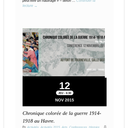
peut être un naufrage » – selon …
Continuer la
lecture →
12
JEU - 6:30
NOV 2015
Chronique colorée de la guerre 1914-
1918 au Havre.
Activités
,
Activités 2015
,
Arts
,
Conferences
,
Histoire