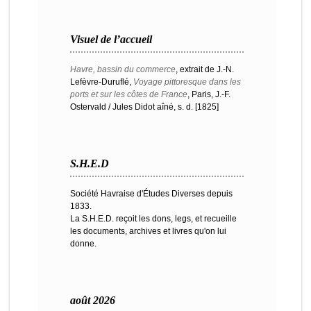
Visuel de l’accueil
Havre, bassin du commerce
, extrait de J.-N.
Lefèvre-Duruflé,
Voyage pittoresque dans les
ports et sur les côtes de France
, Paris, J.-F.
Ostervald / Jules Didot aîné, s. d. [1825]
S.H.E.D
Société Havraise d'Études Diverses depuis
1833.
La S.H.E.D. reçoit les dons, legs, et recueille
les documents, archives et livres qu'on lui
donne.
août 2026