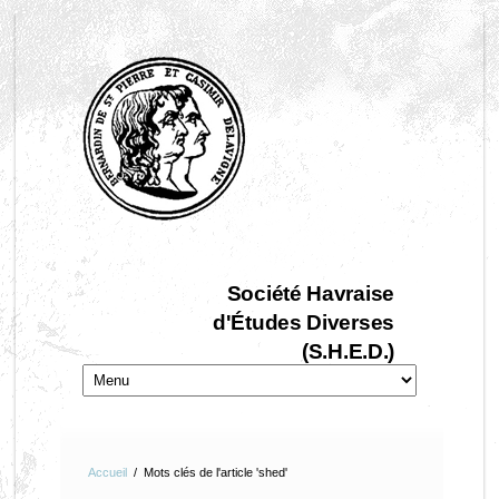
Société Havraise
d'Études Diverses
(S.H.E.D.)
Accueil
/
Mots clés de l'article 'shed'