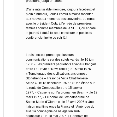
président jusqu’en 1993.
D’une intarissable mémoire, toujours facétieux et
plein d’humour, Louis Lecœur aimait à raconter
aux nouveaux membres ses souvenirs : du repas
avec le président Coty, à l’entrée de premières
femmes comme membres de la SHED, ou encore
le jour où il dut à lui seul constituer le public du
conférencier invité ce soir là !
Louis Lecœur prononça plusieurs
communications sur des sujets variés : le 16 juin
1956 « Les premiers paquebots à vapeur français
entre Le Havre et New York » ; le 15 mai 1976
« Témoignage des civilisations anciennes :
Stonehenge – Trésor de Vix à Châtillon-sur-
Seine » ; le 18 décembre 1976 : « Une étape sur
la route de Compostelle » ; le 15 janvier
1977, « Causerie sur l’art roman en Béarn » ; le 19
mars 1977, « Le portail de l’ex-cathédrale de
Sainte-Marie-d’Oloron » ; le 13 avril 2006 « Une
liaison maritime entre la France et l’Amérique du
sud : la compagnie de navigation sud-
atlantique » ; le 10 mai 2007, « L’abbaye de