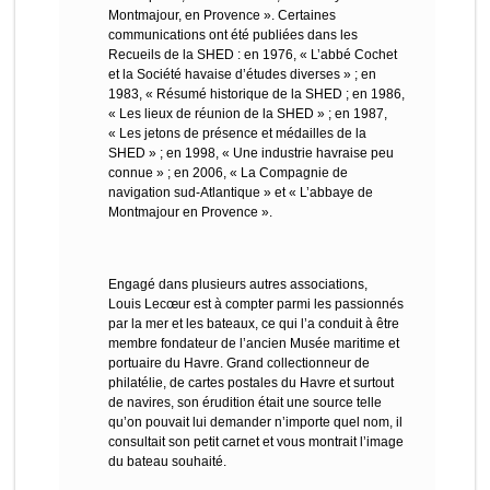
Montmajour, en Provence ». Certaines
communications ont été publiées dans les
Recueils de la SHED : en 1976, « L’abbé Cochet
et la Société havaise d’études diverses » ; en
1983, « Résumé historique de la SHED ; en 1986,
« Les lieux de réunion de la SHED » ; en 1987,
« Les jetons de présence et médailles de la
SHED » ; en 1998, « Une industrie havraise peu
connue » ; en 2006, « La Compagnie de
navigation sud-Atlantique » et « L’abbaye de
Montmajour en Provence ».
Engagé dans plusieurs autres associations,
Louis Lecœur est à compter parmi les passionnés
par la mer et les bateaux, ce qui l’a conduit à être
membre fondateur de l’ancien Musée maritime et
portuaire du Havre. Grand collectionneur de
philatélie, de cartes postales du Havre et surtout
de navires, son érudition était une source telle
qu’on pouvait lui demander n’importe quel nom, il
consultait son petit carnet et vous montrait l’image
du bateau souhaité.