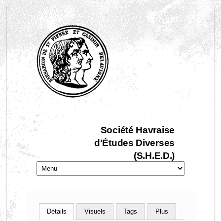
Société Havraise
d'Études Diverses
(S.H.E.D.)
Détails
Visuels
Tags
Plus