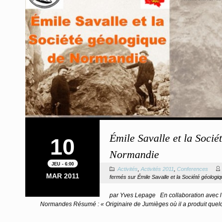
Émile Savalle et la Socié
10
Normandie
JEU - 6:00
Activités
,
Activités 2011
,
Conferences
MAR 2011
fermés
sur Émile Savalle et la Société géolog
par Yves Lepage En collaboration avec l
Normandes Résumé : « Originaire de Jumièges où il a produit qu