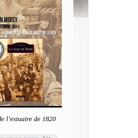
e l’estuaire de 1820
oire
,
Litterature
,
Transport
La