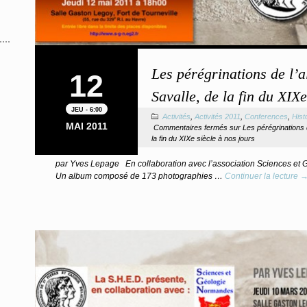
Les pérégrinations de l’
12
Savalle, de la fin du XIXe
JEU - 6:00
Activités
,
Activités 2011
,
Conferences
,
Hist
MAI 2011
Commentaires fermés
sur Les pérégrinations 
la fin du XIXe siècle à nos jours
par Yves Lepage En collaboration avec l’association Sciences et
Un album composé de 173 photographies …
Continuer la lecture 