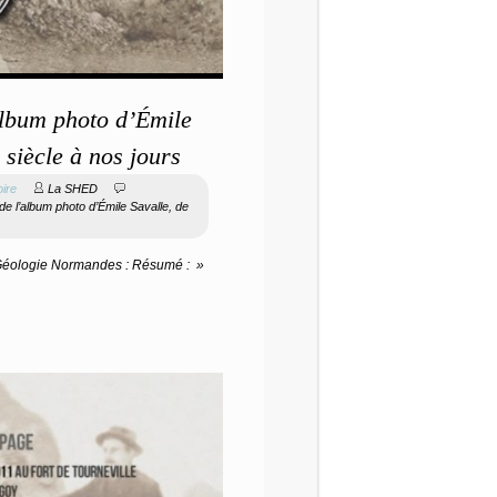
album photo d’Émile
 siècle à nos jours
oire
La SHED
de l’album photo d’Émile Savalle, de
 Géologie Normandes : Résumé : »
→