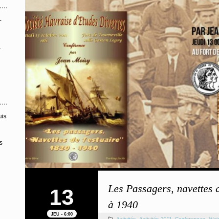
-
.
uis
s
Les Passagers, navettes d
13
à 1940
JEU - 6:00
Activités
,
Activités 2011
,
Conferences
,
Hist