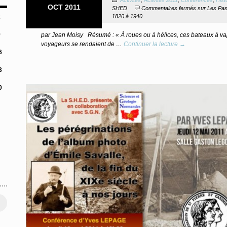
OCT 2011
SHED
Commentaires fermés
sur Les Pass
1820 à 1940
2
9
par Jean Moisy Résumé : « À roues ou à hélices, ces bateaux à va
voyageurs se rendaient de …
Continuer la lecture →
6
3
0