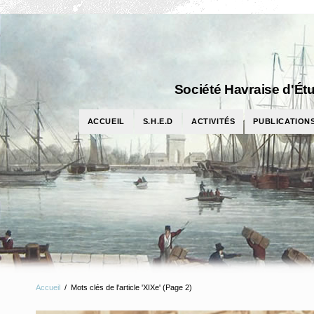
Société Havraise d'Étu
ACCUEIL
S.H.E.D
ACTIVITÉS
PUBLICATION
Accueil
/
Mots clés de l'article 'XIXe'
(Page 2)