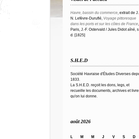
Havre, bassin du commerce
, extrait de J.
N. Lefèvre-Duruflé,
Voyage pittoresque
dans les ports et sur les côtes de France
,
Paris, J.-F. Ostervald / Jules Didot aîné, s
d. [1825]
S.H.E.D
Société Havraise d'Études Diverses dep
1833.
La S.H.E.D. reçoit les dons, legs, et
recueille les documents, archives et livre
qu'on lui donne.
août 2026
L
M
M
J
V
S
D